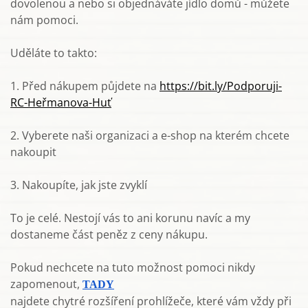
dovolenou a nebo si objednáváte jídlo domů - můžete
nám pomoci.
Uděláte to takto:
1. Před nákupem půjdete na
https://bit.ly/Podporuji-
RC-Heřmanova-Huť
2. Vyberete naši organizaci a e-shop na kterém chcete
nakoupit
3. Nakoupíte, jak jste zvyklí
To je celé. Nestojí vás to ani korunu navíc a my
dostaneme část peněz z ceny nákupu.
Pokud nechcete na tuto možnost pomoci nikdy
zapomenout,
TADY
najdete chytré rozšíření prohlížeče, které vám vždy při